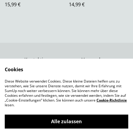
15,99 €
14,99 €
Kontaktiere uns
Versand
Rechtliche
Datenschutzbestimm
Cookies
Bestimmungen
ungen von SumUp
Diese Website verwendet Cookies. Diese kleine Dateien helfen uns zu
Impressum
verstehen, wie Sie unsere Dienste nutzen, damit wir Ihre Erfahrung mit
Cookie-Richtlinie
SumUp noch weiter verbessern können. Sie können mehr über diese
Cookies erfahren und festlegen, wie sie verwendet werden, indem Sie auf
„Cookie-Einstellungen” klicken. Sie können auch unsere
Cookie-Richtlinie
lesen.
Alle zulassen
©
2026
Spielepforte