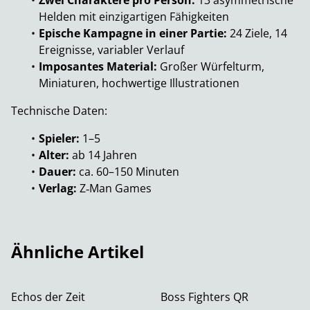
Zwei Charaktere pro Person:
13 asymmetrische
Helden mit einzigartigen Fähigkeiten
Epische Kampagne in einer Partie:
24 Ziele, 14
Ereignisse, variabler Verlauf
Imposantes Material:
Großer Würfelturm,
Miniaturen, hochwertige Illustrationen
Technische Daten:
Spieler:
1–5
Alter:
ab 14 Jahren
Dauer:
ca. 60–150 Minuten
Verlag:
Z‑Man Games
Ähnliche Artikel
%
Echos der Zeit
Boss Fighters QR