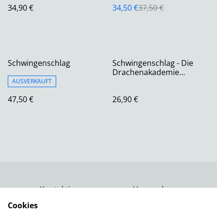
34,90 €
34,50 €
37,50 €
Schwingenschlag
Schwingenschlag - Die
Drachenakademie
(Erweiterung)
AUSVERKAUFT
47,50 €
26,90 €
Kontaktiere uns
Versand
Rechtliche
Datenschutzbestimm
Cookies
Bestimmungen
ungen von SumUp