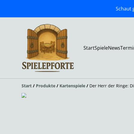
Schaut g
Start
Spiele
News
Termi
Start
/
Produkte
/
Kartenspiele
/
Der Herr der Ringe: Di