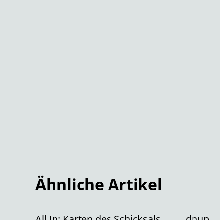
Ähnliche Artikel
All In: Karten des Schicksals
dnup