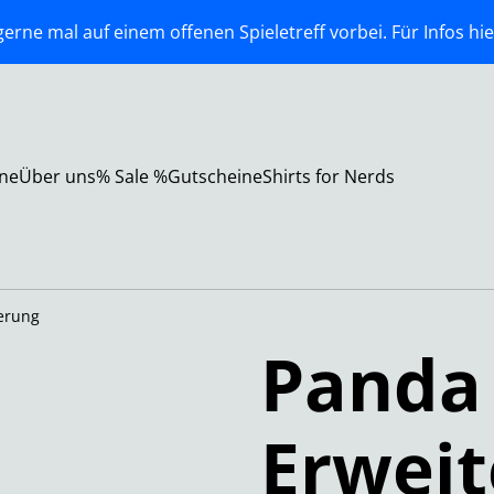
erne mal auf einem offenen Spieletreff vorbei. Für Infos hie
ne
Über uns
% Sale %
Gutscheine
Shirts for Nerds
terung
Panda 
Erwei