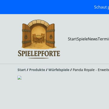
Schaut g
Start
Spiele
News
Termi
Start
/
Produkte
/
Würfelspiele
/
Panda Royale - Erwei