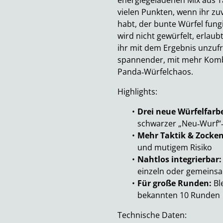
energiegeladenen Mix aus T
vielen Punkten, wenn ihr zu
habt, der bunte Würfel fungi
wird nicht gewürfelt, erlau
ihr mit dem Ergebnis unzufr
spannender, mit mehr Komb
Panda‑Würfelchaos.
Highlights:
Drei neue Würfelfarb
schwarzer „Neu‑Wurf“
Mehr Taktik & Zocken
und mutigem Risiko
Nahtlos integrierbar:
einzeln oder gemeins
Für große Runden:
Bl
bekannten 10 Runden
Technische Daten: