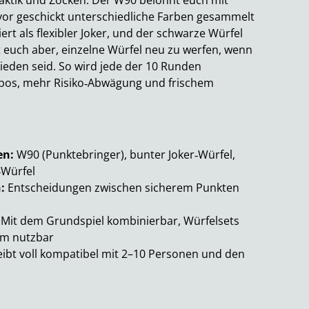
aktik und Zocken. Der W90 belohnt euch mit
vor geschickt unterschiedliche Farben gesammelt
ert als flexibler Joker, und der schwarze Würfel
bt euch aber, einzelne Würfel neu zu werfen, wenn
ieden seid. So wird jede der 10 Runden
os, mehr Risiko‑Abwägung und frischem
en:
W90 (Punktebringer), bunter Joker‑Würfel,
‑Würfel
:
Entscheidungen zwischen sicherem Punkten
Mit dem Grundspiel kombinierbar, Würfelsets
am nutzbar
eibt voll kompatibel mit 2–10 Personen und den