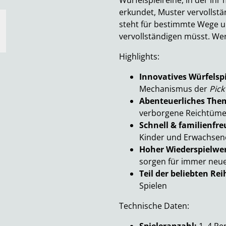
Würfelspielreihe, in der ih
erkundet, Muster vervollstä
steht für bestimmte Wege u
vervollständigen müsst. We
Highlights:
Innovatives Würfelspi
Mechanismus der
Pick
Abenteuerliches The
verborgene Reichtüme
Schnell & familienfre
Kinder und Erwachsen
Hoher Wiederspielwe
sorgen für immer neu
Teil der beliebten Rei
Spielen
Technische Daten: