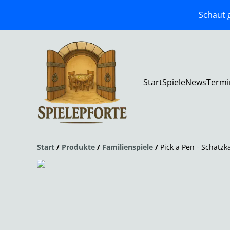
Schaut g
Start
Spiele
News
Termi
Start
/
Produkte
/
Familienspiele
/
Pick a Pen - Schat