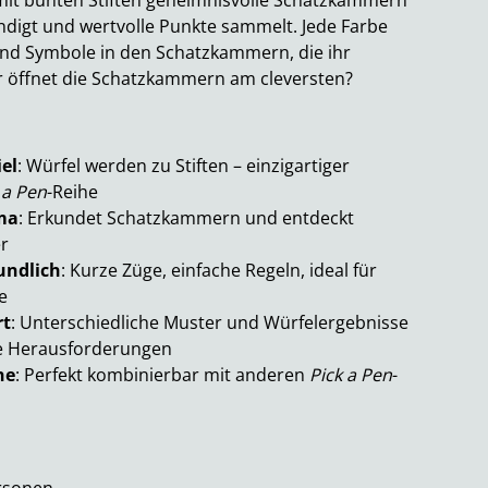
r mit bunten Stiften geheimnisvolle Schatzkammern
ndigt und wertvolle Punkte sammelt. Jede Farbe
nd Symbole in den Schatzkammern, die ihr
r öffnet die Schatzkammern am cleversten?
el
: Würfel werden zu Stiften – einzigartiger
 a Pen
-Reihe
ma
: Erkundet Schatzkammern und entdeckt
r
undlich
: Kurze Züge, einfache Regeln, ideal für
e
rt
: Unterschiedliche Muster und Würfelergebnisse
e Herausforderungen
he
: Perfekt kombinierbar mit anderen
Pick a Pen
-