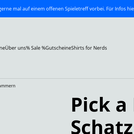
erne mal auf einem offenen Spieletreff vorbei. Für Infos hie
ne
Über uns
% Sale %
Gutscheine
Shirts for Nerds
zkammern
Pick a
Schat