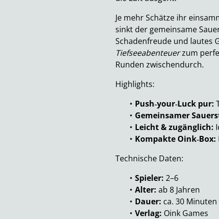
Je mehr Schätze ihr einsamm
sinkt der gemeinsame Sauer
Schadenfreude und lautes G
Tiefseeabenteuer
zum perfek
Runden zwischendurch.
Highlights:
Push‑your‑Luck pur:
T
Gemeinsamer Sauerst
Leicht & zugänglich:
I
Kompakte Oink‑Box:
Technische Daten:
Spieler:
2–6
Alter:
ab 8 Jahren
Dauer:
ca. 30 Minuten
Verlag:
Oink Games