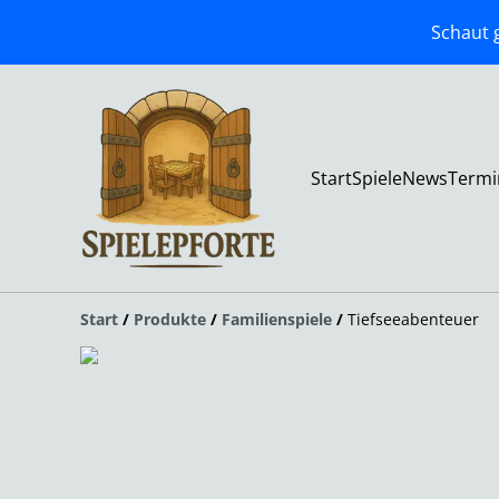
Schaut g
Start
Spiele
News
Termi
Start
/
Produkte
/
Familienspiele
/
Tiefseeabenteuer