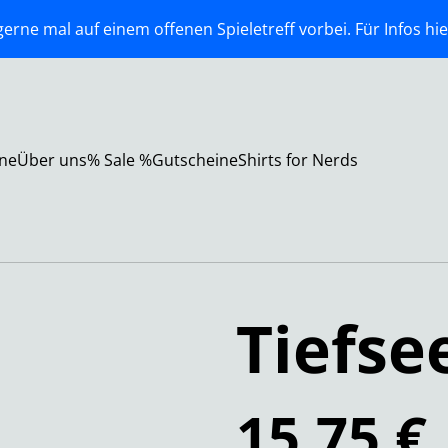
erne mal auf einem offenen Spieletreff vorbei. Für Infos hie
ne
Über uns
% Sale %
Gutscheine
Shirts for Nerds
Tiefse
15,75 €