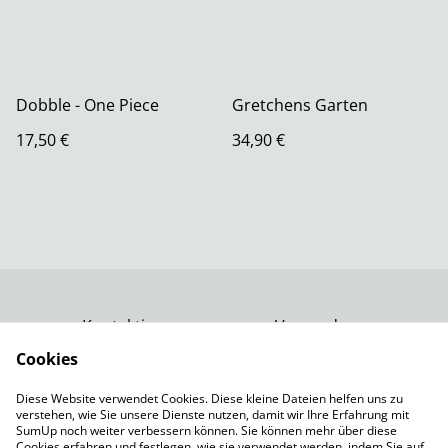
Dobble - One Piece
Gretchens Garten
17,50 €
34,90 €
Kontaktiere uns
Versand
Rechtliche
Datenschutzbestimm
Cookies
Bestimmungen
ungen von SumUp
Diese Website verwendet Cookies. Diese kleine Dateien helfen uns zu
Impressum
verstehen, wie Sie unsere Dienste nutzen, damit wir Ihre Erfahrung mit
Cookie-Richtlinie
SumUp noch weiter verbessern können. Sie können mehr über diese
Cookies erfahren und festlegen, wie sie verwendet werden, indem Sie auf